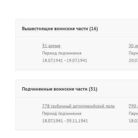
Вышестоящие воинские части (16)
31 армия
30 а
Период подчинения
Пери
18.07.1941 - 19.07.1941
20.0
29 армия
31 а
Период подчинения
Пери
01.11.1941 - 19.11.1941
28.1
Подчиненные воинские части (31)
1 ударная армия
63 а
Период подчинения
778 гаубичный артиллерийский полк
Пери
790 
21.02.1943 - 12.03.1943
Период подчинения
29.0
Пери
18.07.1941 - 09.11.1941
18.0
3 армия
41 с
Период подчинения
926 стрелковый полк
Пери
308 