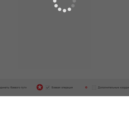
20.08.1941 - 29.02.1944
отдельный истребительно-
308 отдельный истребительно
ивотанковый дивизион
противотанковый дивизион
од подчинения
Период подчинения
2.1942 - 09.05.1945
20.09.1942 - 12.02.1943
тдельная автотранспортная рота
670 отдельный батальон связи
од подчинения
Период подчинения
2.1944 - 09.05.1945
05.11.1944 - 09.05.1945
рдинаты боевого пути
Боевая операция
Дополнительные коорди