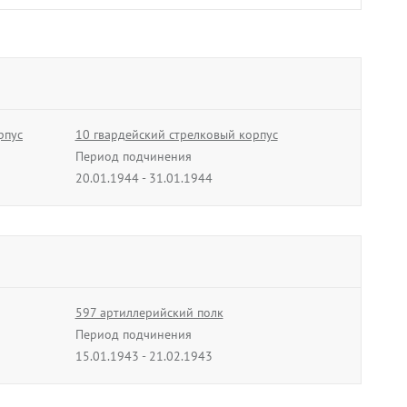
Лысенков
ч
Сергей Николаевич
1945
01.03.1945 - 30.04.1945
рпус
10 гвардейский стрелковый корпус
Период подчинения
В архив
20.01.1944 - 31.01.1944
еевич
597 артиллерийский полк
1945
Период подчинения
15.01.1943 - 21.02.1943
ная
70 гвардейский саперный батальон