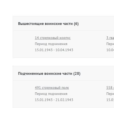
Вышестоящие воинские части (6)
14 стрелковый корпус
3 гв
Период подчинения
Пери
15.01.1943 - 10.04.1943
10.0
66 стрелковый корпус
6 гв
Период подчинения
Пери
06.05.1944 - 13.10.1944
01.1
Подчиненные воинские части (28)
491 стрелковый полк
558 
Период подчинения
Пери
15.01.1943 - 21.02.1943
15.0
67 гвардейский отдельный
77 г