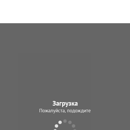
ллерийская батарея
рота
од подчинения
Период подчинения
1.1943 - 23.05.1943
15.01.1943 - 09.05.1945
вардейская отдельная рота
Полевая хлебопекарня 646 (60
ческой защиты
Период подчинения
од подчинения
15.01.1943 - 09.05.1945
1.1943 - 09.05.1945
тдельная автотранспортная рота
77 гвардейская отдельная зен
од подчинения
артиллерийская батарея
1.1943 - 17.01.1945
Период подчинения
15.01.1943 - 23.05.1943
дейский отдельный учебный
отдельная рота связи
лковый батальон
Период подчинения
Загрузка
од подчинения
15.01.1943 - 21.02.1943
Пожалуйста, подождите
1.1943 - 09.05.1945
гвардейский стрелковый полк
187 гвардейский стрелковый п
од подчинения
Период подчинения