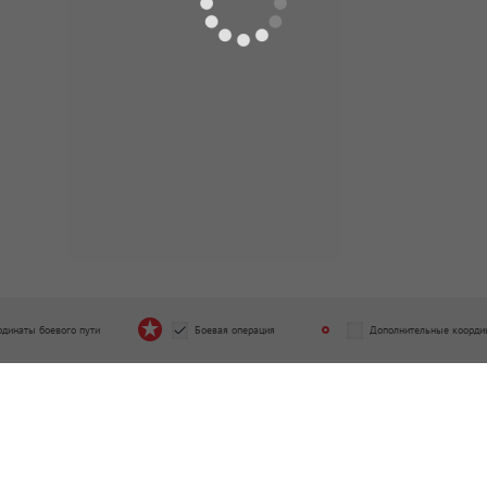
2.1943 - 09.05.1945
21.02.1943 - 09.05.1945
вардейская отдельная рота связи
88 гвардейский отдельный бат
од подчинения
связи
5.1943 - 07.12.1944
Период подчинения
07.12.1944 - 09.05.1945
рдинаты боевого пути
Боевая операция
Дополнительные коорди