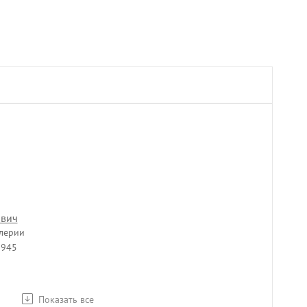
ович
лерии
1945
Показать все