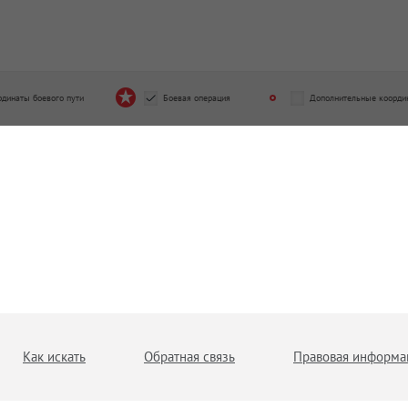
рдинаты боевого пути
Боевая операция
Дополнительные коорди
Как искать
Обратная связь
Правовая информа