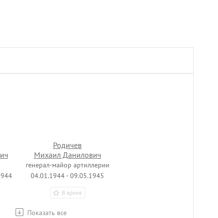
Родичев
вич
Михаил Данилович
генерал-майор артиллерии
1944
04.01.1944 - 09.05.1945
В архив
Показать все