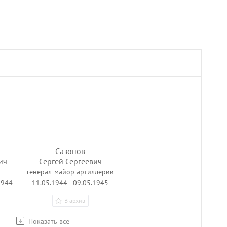
Сазонов
ич
Сергей Сергеевич
генерал-майор артиллерии
1944
11.05.1944 - 09.05.1945
В архив
Показать все