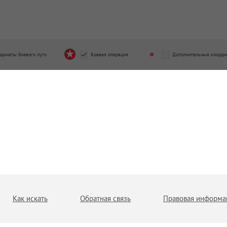
рдинаты боевого пути
Боевая операция
Дополнительные коорди
Как искать
Обратная связь
Правовая информа