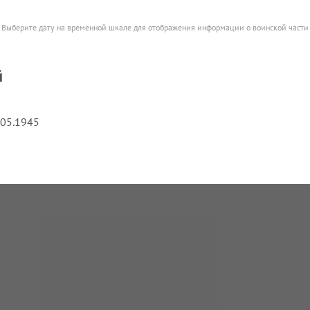
Выберите дату на временной шкале для отображения информации о воинской части
й
.05.1945