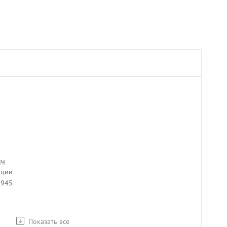
ич
ации
1945
Показать все