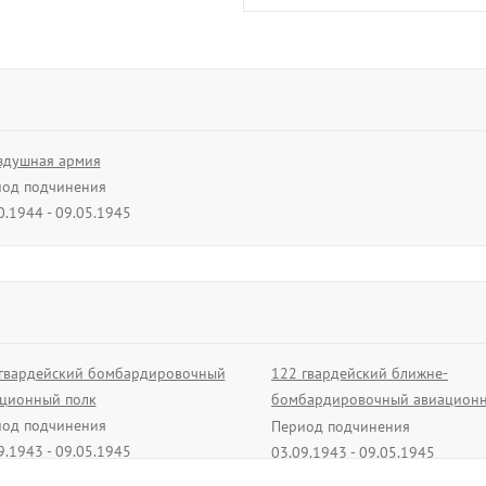
здушная армия
од подчинения
0.1944 - 09.05.1945
гвардейский бомбардировочный
122 гвардейский ближне-
ционный полк
бомбардировочный авиацион
од подчинения
полк
Период подчинения
9.1943 - 09.05.1945
03.09.1943 - 09.05.1945