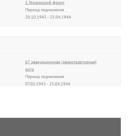
1 Украинский фронт
Период подчинения
20.10.1943 - 25.04.1944
67 эвакуационная (эвакотракторная)
рота
Период подчинения
07.02.1943 - 25.04.1944
ая
головной санитарный склад 1606
Период подчинения
07.02.1943 - 25.04.1944
че-
180 отдельная рота автоцистерн