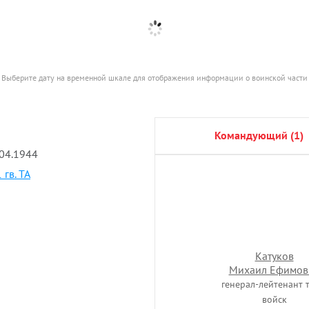
Выберите дату на временной шкале для отображения информации о воинской части
командующий (1)
.04.1944
нач. штаба (1)
1 гв. ТА
Катуков
Михаил Ефимов
генерал-лейтенант т
войск