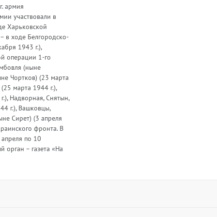
г. армия
мии участвовали в
оде Харьковской
 – в ходе Белгородско-
бря 1943 г.),
ой операции 1-го
ембовля (ныне
ыне Чортков) (23 марта
 (25 марта 1944 г.),
г.), Надворная, Снятын,
4 г.), Вашковцы,
ыне Сирет) (3 апреля
краинского фронта. В
 апреля по 10
й орган – газета «На