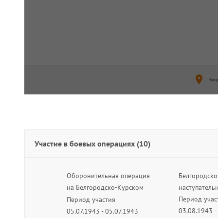
160 отдельная рота охраны
243 
Период подчинения
бата
03.09.1943 - 25.04.1944
Пери
08.0
11 стрелковый корпус
67 с
Период подчинения
Пери
26.03.1944 - 13.04.1944
06.0
Коо
Участие в боевых операциях
(10)
Оборонительная операция
Белгородско
на Белгородско-Курском
наступатель
направлении
Период учас
Период участия
03.08.1943 -
05.07.1943 - 05.07.1943