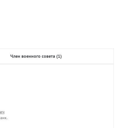
член военного совета (1)
ич
анк.