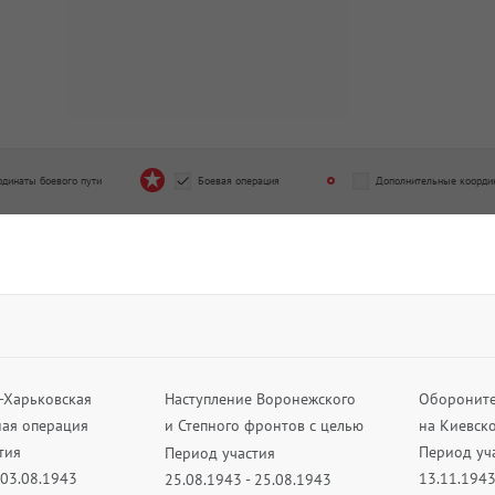
отдельный запасной танковый
31 танковый корпус
льон
Период подчинения
од подчинения
10.09.1943 - 17.01.1944
9.1943 - 25.04.1944
трелковый корпус
од подчинения
4.1944 - 14.04.1944
рдинаты боевого пути
Боевая операция
Дополнительные коорди
-Харьковская
Наступление Воронежского
Обороните
ная операция
и Степного фронтов с целью
на Киевск
тия
выхода на р. Днепр
Период уч
Период участия
 03.08.1943
13.11.1943
25.08.1943 - 25.08.1943