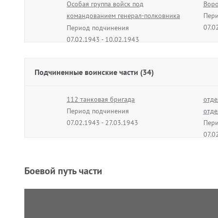
Особая группа войск под
Воро
командованием генерал-полковника
Пери
Хозина
07.0
Период подчинения
07.02.1943 - 10.02.1943
Подчиненные воинские части (34)
112 танковая бригада
отде
Период подчинения
отде
07.02.1943 - 27.03.1943
Пери
07.0
77 батарея
98 а
Период подчинения
Пери
Боевой путь части
07.02.1943 - 25.04.1944
07.0
Военно-торговая база
7 от