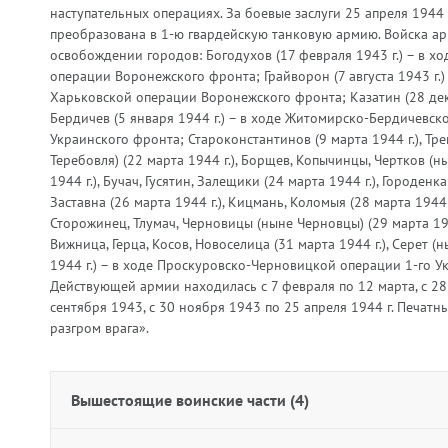
наступательных операциях. За боевые заслуги 25 апреля 1944 
преобразована в 1-ю гвардейскую танковую армию. Войска ар
освобождении городов: Богодухов (17 февраля 1943 г.) – в х
операции Воронежского фронта; Грайворон (7 августа 1943 г.)
Харьковской операции Воронежского фронта; Казатин (28 дека
Бердичев (5 января 1944 г.) – в ходе Житомирско-Бердичевск
Украинского фронта; Староконстантинов (9 марта 1944 г.), Тр
Теребовля) (22 марта 1944 г.), Борщев, Копычинцы, Чертков (н
1944 г.), Бучач, Гусятин, Залещики (24 марта 1944 г.), Городенка
Заставна (26 марта 1944 г.), Кицмань, Коломыя (28 марта 1944 
Сторожинец, Тлумач, Черновицы (ныне Черновцы) (29 марта 194
Вижница, Герца, Косов, Новоселица (31 марта 1944 г.), Серет (н
1944 г.) – в ходе Проскуровско-Черновицкой операции 1-го У
Действующей армии находилась с 7 февраля по 12 марта, с 28
сентября 1943, с 30 ноября 1943 по 25 апреля 1944 г. Печатны
разгром врага».
Вышестоящие воинские части (4)