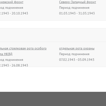
нежский фронт
Северо-Западный фронт
од подчинения
Период подчинения
2.1943 - 20.10.1943
01.03.1943 - 31.03.1943
льная стрелковая рота особого
отдельная рота охраны
ла НКВД
Период подчинения
од подчинения
07.02.1943 - 03.09.1943
2.1943 - 26.08.1943
втосанитарная рота
51 обмывочно-дезинфекционн
од подчинения
рота
2.1943 - 25.04.1944
Период подчинения
07.02.1943 - 25.04.1944
дельный танковый полк
Полевой армейский склад горю