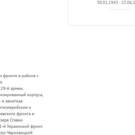
30.01.1943 - 25.06.
В архив
 фронте в районе г.
го
 29-й армии.
низированный корпуса,
1-я зенитная
артиллерийские и
нежского фронта и
езерв Ставки
1-й Украинский фронт.
ско-Черновицкой