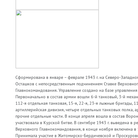
Сформирована в январе – феврале 1943 г. на Северо-Западном
Осташков с непосредственным подчинением Ставке Верховно
Главнокомандования. Управление создано на базе управления
Первоначально в состав армии вошли 6-й танковый, 3-й меха
112-я отдельная танковая, 15-я, 22-я, 23-я лыжные бригады, 1
артиллерийская дивизия, четыре отдельных танковых полка, 
прочие отдельные части. В конце апреля вошла в состав Воро
участвовала в Курской битве. В сентябре 1943 г. выведена в р
Верховного Главнокомандования, в конце ноября включена в 
Принимала участие в Житомирско-Бердичевской и Проскуров