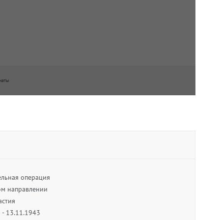
31 танковый корпус
Период подчинения
18.01.1944 - 28.01.1944
наты
льная операция
ом направлении
астия
 - 13.11.1943