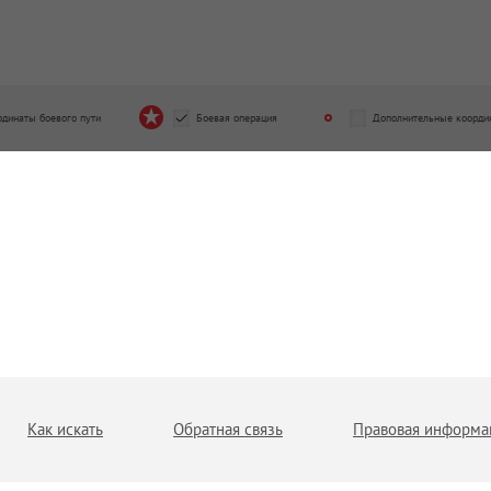
рдинаты боевого пути
Боевая операция
Дополнительные коорди
Как искать
Обратная связь
Правовая информа