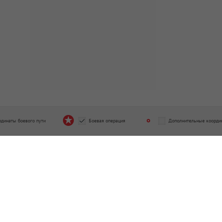
рдинаты боевого пути
Боевая операция
Дополнительные коорди