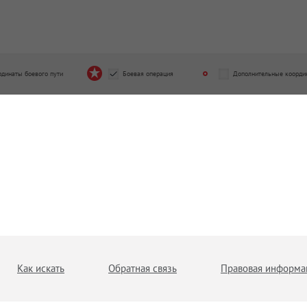
рдинаты боевого пути
Боевая операция
Дополнительные коорди
Как искать
Обратная связь
Правовая информа