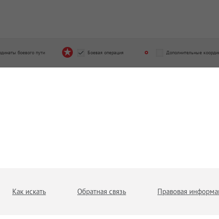
рдинаты боевого пути
Боевая операция
Дополнительные коорди
Как искать
Обратная связь
Правовая информа