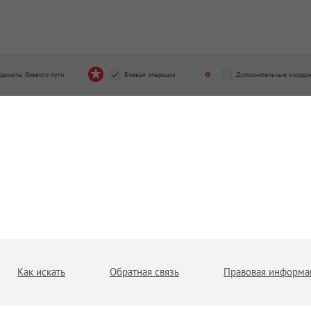
рдинаты боевого пути
Боевая операция
Дополнительные коорди
Как искать
Обратная связь
Правовая информа