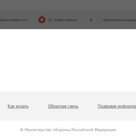
рдинаты боевого пути
Боевая операция
Дополнительные коорди
Как искать
Обратная связь
Правовая информа
© Министерство обороны Российской Федерации