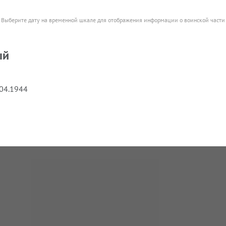
Выберите дату на временной шкале для отображения информации о воинской части
ый
.04.1944