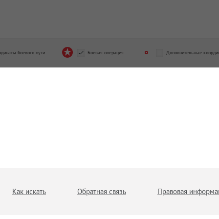
рдинаты боевого пути
Боевая операция
Дополнительные коорди
Как искать
Обратная связь
Правовая информа