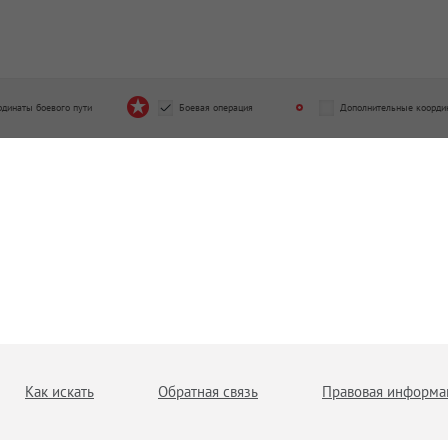
рдинаты боевого пути
Боевая операция
Дополнительные коорди
Как искать
Обратная связь
Правовая информа