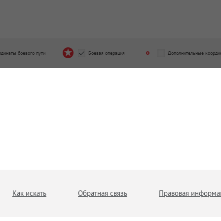
рдинаты боевого пути
Боевая операция
Дополнительные коорди
Как искать
Обратная связь
Правовая информа