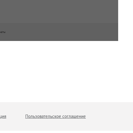
ч
наты
1944
ция
Пользовательское соглашение