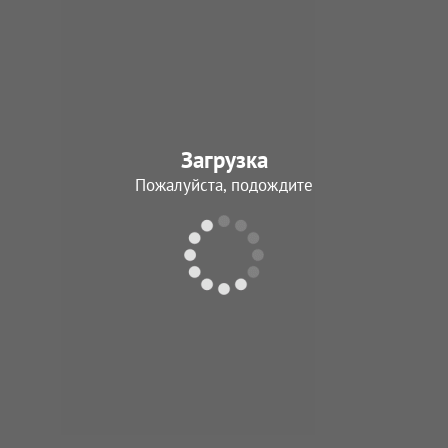
Ходатович
Алексей Андрее
05.07.1943 - 20.03.
Загрузка
В архив
Пожалуйста, подождите
Коньков
Иван Николаев
08.01.1944 - 15.01.
В архив