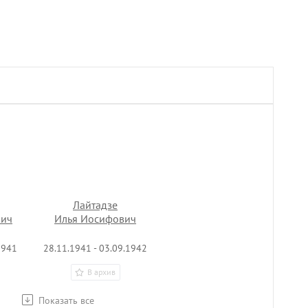
Лайтадзе
вич
Илья Иосифович
1941
28.11.1941 - 03.09.1942
В архив
Показать все