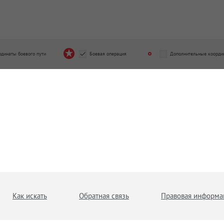
рдинаты боевого пути
Боевая операция
Дополнительные коорди
Как искать
Обратная связь
Правовая информа