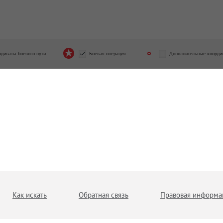
рдинаты боевого пути
Боевая операция
Дополнительные коорди
Как искать
Обратная связь
Правовая информа