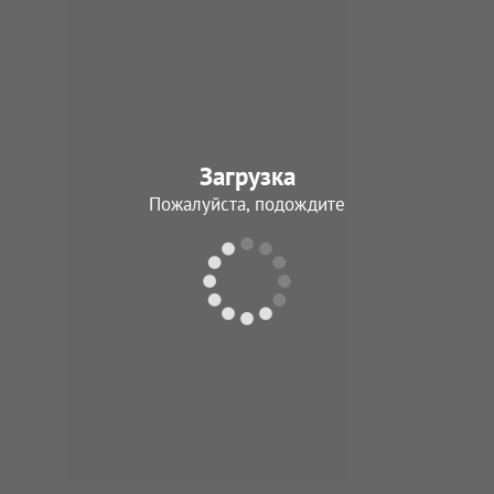
Бичан
Василий Николае
01.11.1943 - 10.02.
Загрузка
В архив
Пожалуйста, подождите
Филатов
Василий Василье
09.07.1945 - 22.06.
В архив