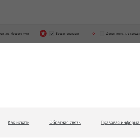
рдинаты боевого пути
Боевая операция
Дополнительные коорди
Как искать
Обратная связь
Правовая информа