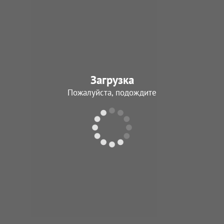
Филатов
Василий Никито
31.05.1944 - Нет да
Загрузка
В архив
Пожалуйста, подождите
Козаченко
Михаил Дмитрие
05.04.1945 - 30.08.
В архив