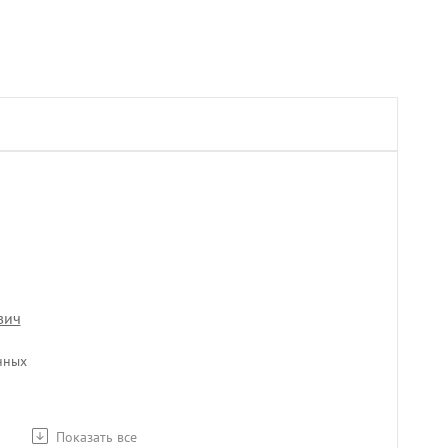
вич
нных
Показать все