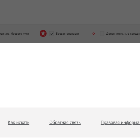
рдинаты боевого пути
Боевая операция
Дополнительные коорди
Как искать
Обратная связь
Правовая информа