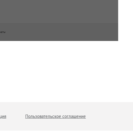
ч
наты
нных
ция
Пользовательское соглашение