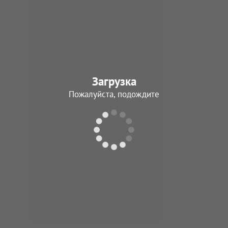
Кузнецов
Семен Коннови
13.06.1944 - 10.07.
Загрузка
В архив
Пожалуйста, подождите
Якимович
Федор Степанов
03.04.1945 - 25.07.
В архив