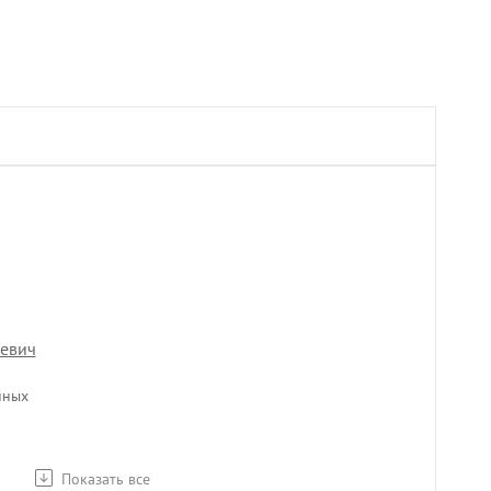
евич
нных
Показать все