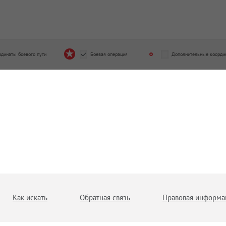
рдинаты боевого пути
Боевая операция
Дополнительные коорди
Как искать
Обратная связь
Правовая информа