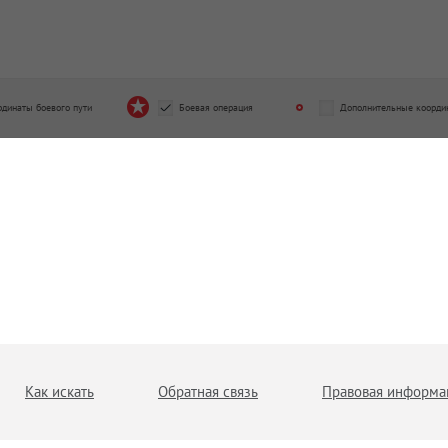
рдинаты боевого пути
Боевая операция
Дополнительные коорди
Как искать
Обратная связь
Правовая информа