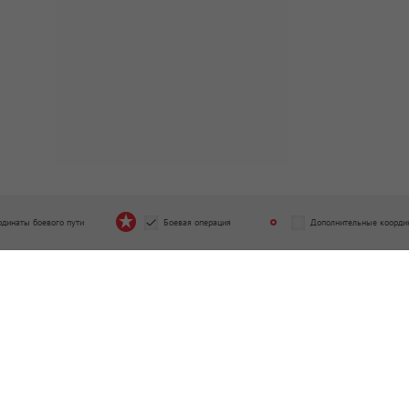
рдинаты боевого пути
Боевая операция
Дополнительные коорди