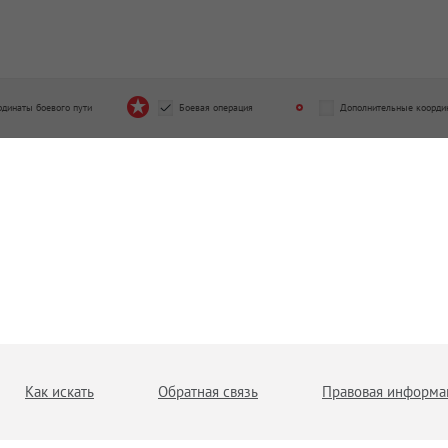
рдинаты боевого пути
Боевая операция
Дополнительные коорди
Как искать
Обратная связь
Правовая информа