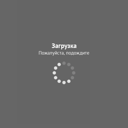
Кирянов
Степан Василье
29.07.1946 - Нет да
Загрузка
В архив
Пожалуйста, подождите