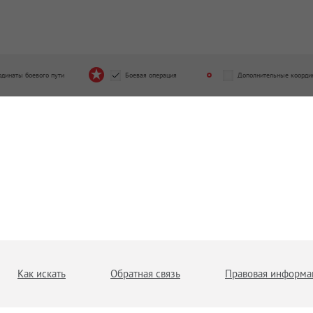
рдинаты боевого пути
Боевая операция
Дополнительные коорди
Как искать
Обратная связь
Правовая информа