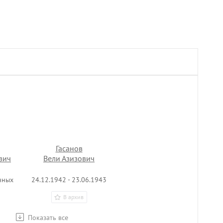
Гасанов
вич
Вели Азизович
нных
24.12.1942 - 23.06.1943
В архив
Показать все