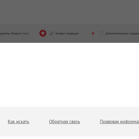
рдинаты боевого пути
Боевая операция
Дополнительные коорди
Как искать
Обратная связь
Правовая информа