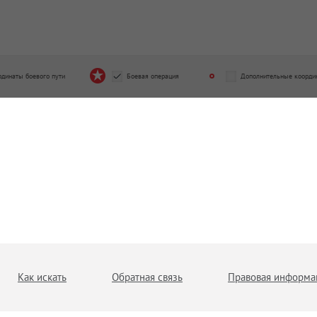
рдинаты боевого пути
Боевая операция
Дополнительные коорди
Как искать
Обратная связь
Правовая информа