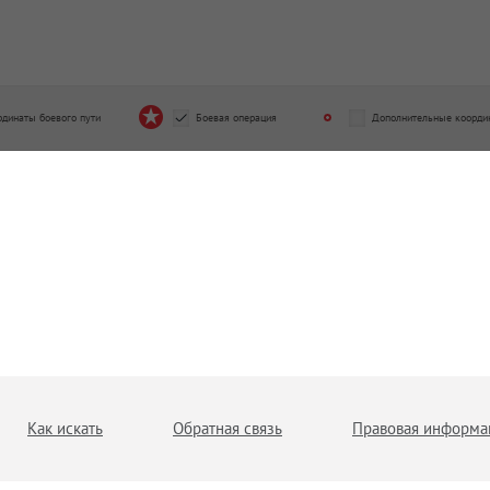
рдинаты боевого пути
Боевая операция
Дополнительные коорди
Как искать
Обратная связь
Правовая информа