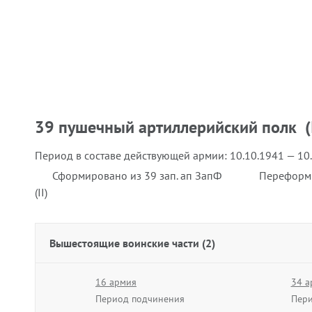
39 пушечный артиллерийский полк (
Период в составе действующей армии:
10.10.1941 — 10
Сформировано из 39 зап. ап ЗапФ
Переформи
(II)
Вышестоящие воинские части (2)
16 армия
34 а
Период подчинения
Пери