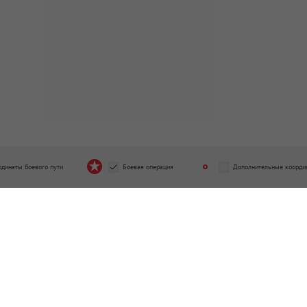
рдинаты боевого пути
Боевая операция
Дополнительные коорди