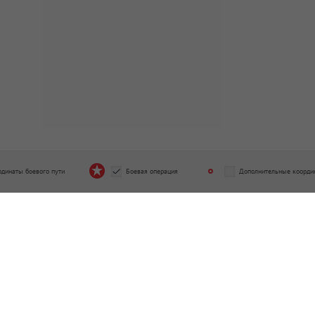
рдинаты боевого пути
Боевая операция
Дополнительные коорди