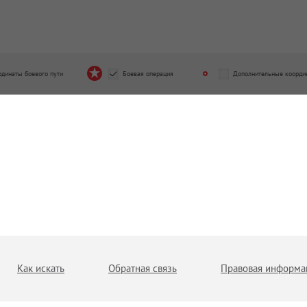
рдинаты боевого пути
Боевая операция
Дополнительные коорди
Как искать
Обратная связь
Правовая информа