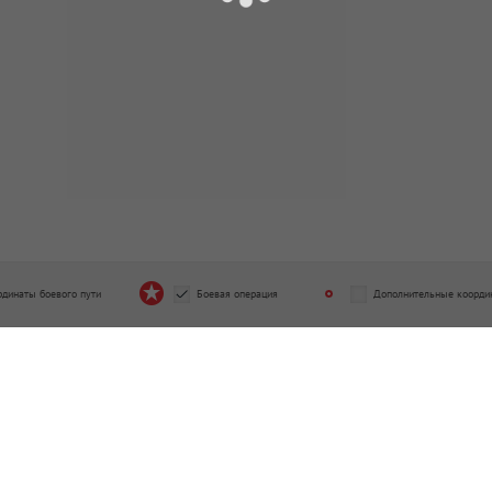
рдинаты боевого пути
Боевая операция
Дополнительные коорди