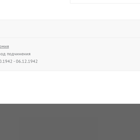
Ивлиев
Иван Дмитриев
майор
05.08.1942 - 27.01.
рмия
од подчинения
В архив
0.1942 - 06.12.1942