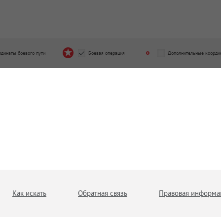
рдинаты боевого пути
Боевая операция
Дополнительные коорди
Как искать
Обратная связь
Правовая информа