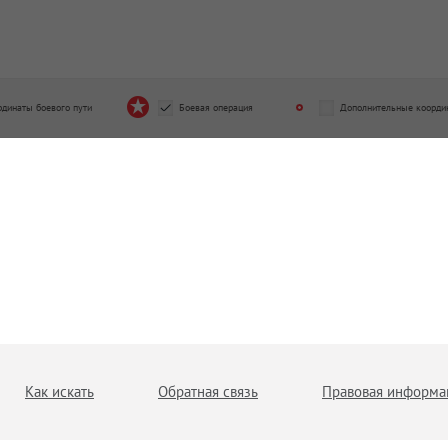
рдинаты боевого пути
Боевая операция
Дополнительные коорди
Как искать
Обратная связь
Правовая информа