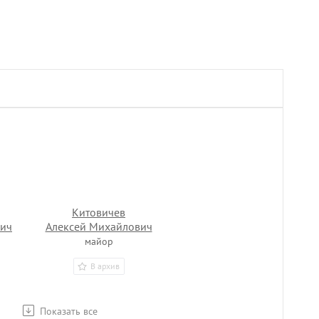
Китовичев
вич
Алексей Михайлович
майор
В архив
Показать все