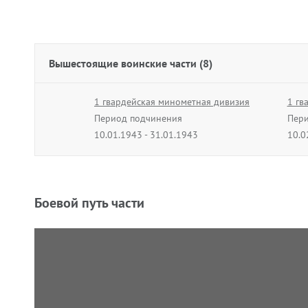
Вышестоящие воинские части (8)
1 гвардейская минометная дивизия
1 гв
Период подчинения
Пери
10.01.1943 - 31.01.1943
10.0
17 артиллерийская дивизия
60 а
Период подчинения
Пери
20.03.1945 - 31.03.1945
01.0
Боевой путь части