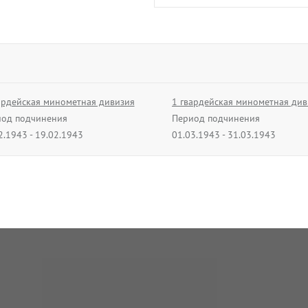
ардейская минометная дивизия
1 гвардейская минометная див
од подчинения
Период подчинения
2.1943 - 19.02.1943
01.03.1943 - 31.03.1943
рмия
52 армия
од подчинения
Период подчинения
4.1945 - 09.04.1945
10.04.1945 - 19.04.1945