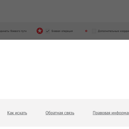
рдинаты боевого пути
Боевая операция
Дополнительные коорди
Как искать
Обратная связь
Правовая информа