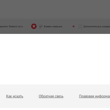
рдинаты боевого пути
Боевая операция
Дополнительные коорди
Как искать
Обратная связь
Правовая информа