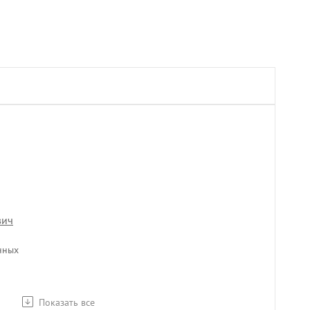
вич
нных
Показать все