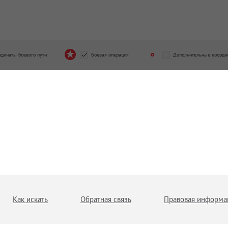
рдинаты боевого пути
Боевая операция
Дополнительные коорди
Как искать
Обратная связь
Правовая информа