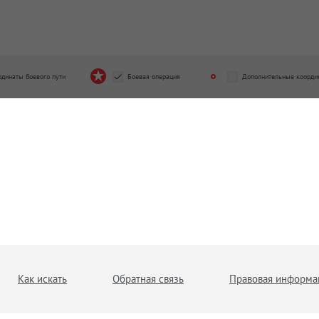
рдинаты боевого пути
Боевая операция
Дополнительные коорди
Как искать
Обратная связь
Правовая информа