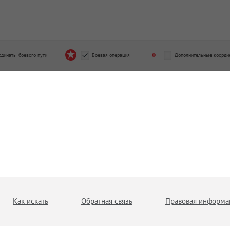
рдинаты боевого пути
Боевая операция
Дополнительные коорди
Как искать
Обратная связь
Правовая информа