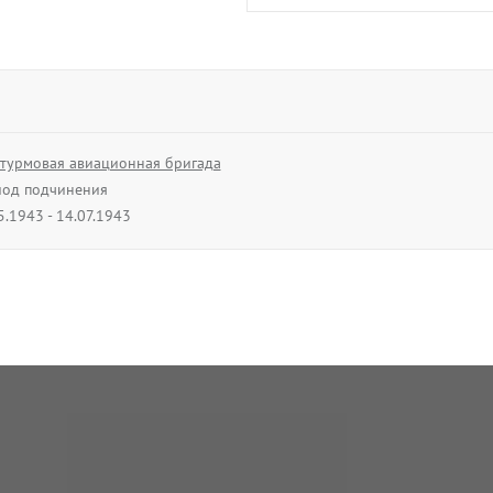
Степанян
Нельсон Георгие
подполковник
01.04.1944 - 14.12.
турмовая авиационная бригада
од подчинения
В архив
5.1943 - 14.07.1943