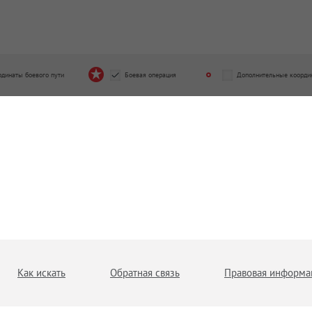
рдинаты боевого пути
Боевая операция
Дополнительные коорди
Как искать
Обратная связь
Правовая информа