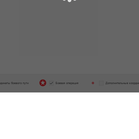
рдинаты боевого пути
Боевая операция
Дополнительные коорди