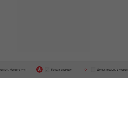
рдинаты боевого пути
Боевая операция
Дополнительные коорди