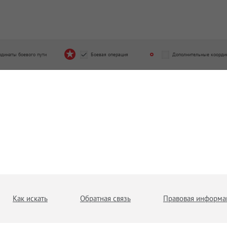
рдинаты боевого пути
Боевая операция
Дополнительные коорди
Как искать
Обратная связь
Правовая информа