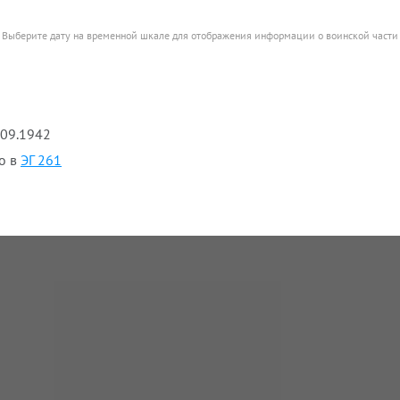
Выберите дату на временной шкале для отображения информации о воинской части
.09.1942
о в
ЭГ 261