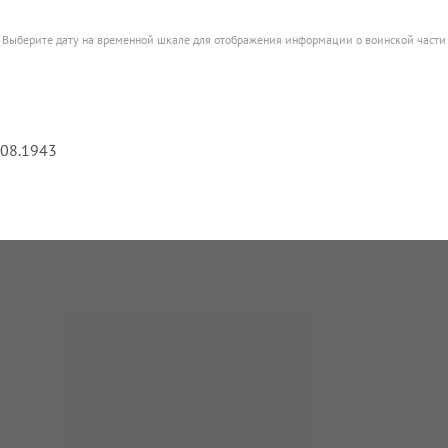
Выберите дату на временной шкале для отображения информации о воинской части
.08.1943